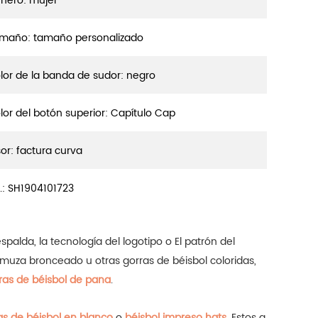
nero: mujer
maño: tamaño personalizado
lor de la banda de sudor: negro
lor del botón superior: Capítulo Cap
sor: factura curva
.:
SH1904101723
palda, la tecnología del logotipo o El patrón del
gamuza bronceado u otras gorras de béisbol coloridas,
ras de béisbol de pana
.
as de béisbol en blanco
o
béisbol impreso hats
.
Estos a