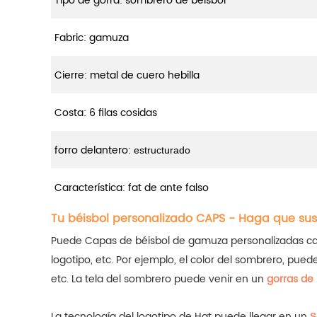
Tipo de gorra: sombrero de béisbol
Fabric: gamuza
Cierre: metal de cuero hebilla
Costa: 6 filas cosidas
forro delantero:
estructurado
Característica: fat de ante falso
Tu béisbol personalizado CAPS - Haga que su
Puede Capas de béisbol de gamuza personalizadas cambia
logotipo, etc. Por ejemplo, el color del sombrero, pue
etc.
La tela del sombrero puede venir en un
gorras de
La tecnología del logotipo de Hat puede llegar en un
S