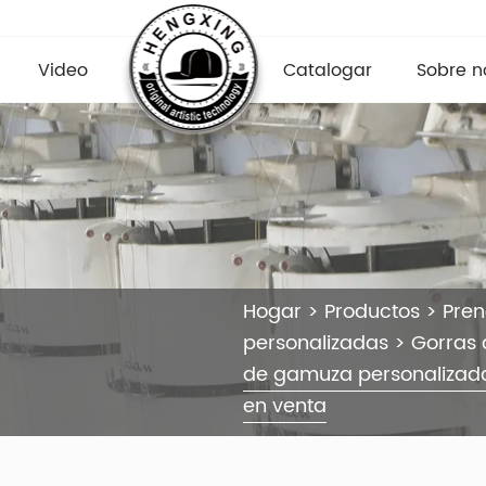
Video
Catalogar
Sobre n
Hogar
>
Productos
>
Pre
personalizadas
>
Gorras 
de gamuza personalizad
en venta