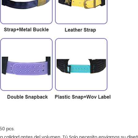
50 pcs.
a calidad antes del volumen. Tú Solo necesito enviarnos su dise