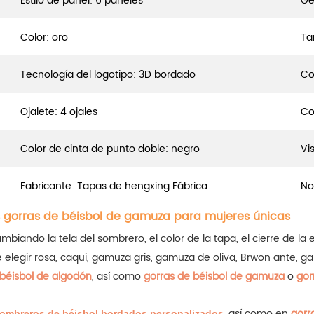
Estilo de panel: 6 paneles
Gé
Color: oro
Ta
Tecnología del logotipo: 3D bordado
Co
Ojalete: 4 ojales
Co
Color de cinta de punto doble: negro
Vi
Fabricante: Tapas de hengxing Fábrica
No
s gorras de béisbol de gamuza para mujeres únicas
ndo la tela del sombrero, el color de la tapa, el cierre de la es
de elegir rosa, caqui, gamuza gris, gamuza de oliva, Brwon ante, 
 béisbol de algodón
, así como
gorras de béisbol de gamuza
o
gor
, así como en
gorr
ombreros de béisbol bordados personalizados