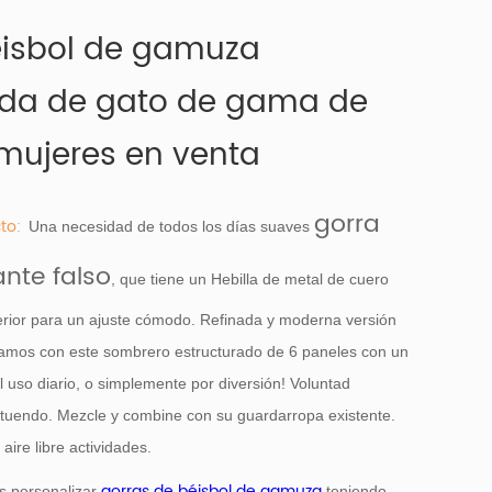
éisbol de gamuza
ada de gato de gama de
mujeres en venta
gorra
to:
Una necesidad de todos los días suaves
ante falso
, que tiene un Hebilla de metal de cuero
terior para un ajuste cómodo. Refinada y moderna versión
amos con este sombrero estructurado de 6 paneles con un
l uso diario, o simplemente por diversión! Voluntad
tuendo. Mezcle y combine con su guardarropa existente.
aire libre actividades.
gorras de béisbol de gamuza
s personalizar
teniendo