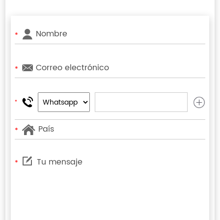
*
*
*
*
*