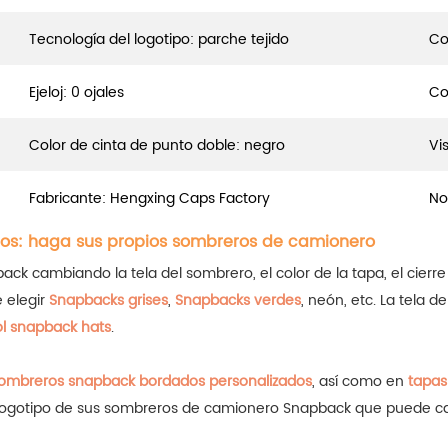
Tecnología del logotipo: parche tejido
Co
Ejeloj: 0 ojales
Co
Color de cinta de punto doble: negro
Vis
Fabricante: Hengxing Caps Factory
No
os: haga sus propios sombreros de camionero
 cambiando la tela del sombrero, el color de la tapa, el cierre p
e elegir
Snapbacks grises
,
Snapbacks verdes
, neón, etc.
La tela d
l snapback hats
.
ombreros snapback bordados personalizados
, así como en
tapas
e logotipo de sus sombreros de camionero Snapback que puede c