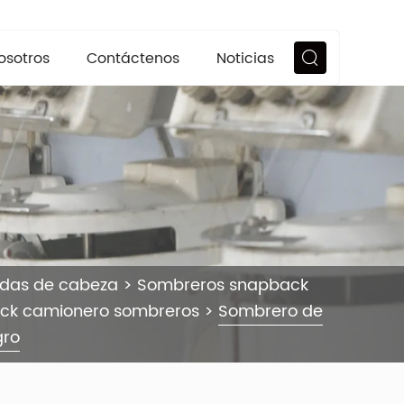
osotros
Contáctenos
Noticias
ndas de cabeza
>
Sombreros snapback
ck camionero sombreros
>
Sombrero de
gro