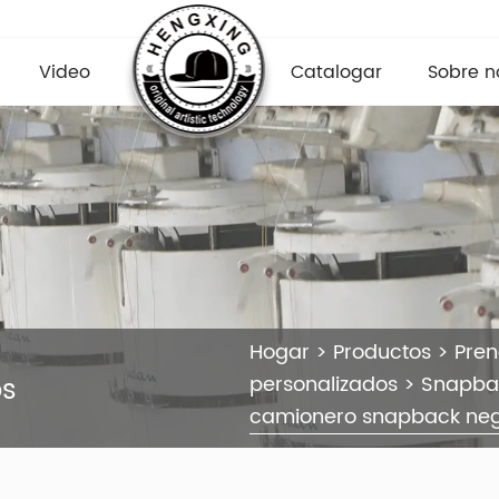
Video
Catalogar
Sobre n
Hogar
>
Productos
>
Pre
os
personalizados
>
Snapba
camionero snapback ne