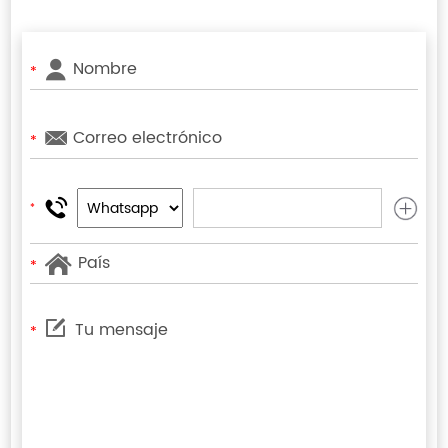
*
*
*
*
*