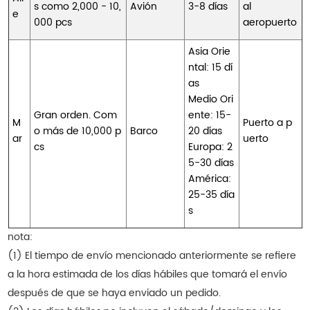
s como 2,000 - 10,
Avión
3-8 días
al
e
000 pcs
aeropuerto
Asia Orie
ntal: 15 dí
as
Medio Ori
Gran orden. Com
ente: 15-
M
Puerto a p
o más de 10,000 p
Barco
20 días
ar
uerto
cs
Europa: 2
5-30 días
América:
25-35 día
s
nota:
(1) El tiempo de envío mencionado anteriormente se refiere
a la hora estimada de los días hábiles que tomará el envío
después de que se haya enviado un pedido.