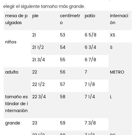
elegir el siguiente tamaño más grande.
mesa de p
pie
centímetr
patio
internaci
ulgadas
o
ón
21
53
6 5/8
XS
niños
21 1/2
54
6 3/4
S
21 3/4
55
6 7/8
adulto
22
56
7
METRO
22 1/2
57
7 1/8
tamaño es
22 3/4
58
7 1/4
L
tándar de i
nternación
grande
23
59
7 3/8