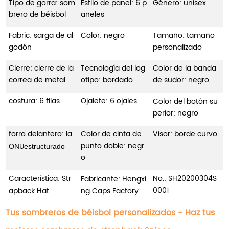
Tipo de gorra: som
Estilo de panel: 6 p
Género: unisex
brero de béisbol
aneles
Fabric: sarga de al
Color: negro
Tamaño: tamaño
godón
personalizado
Cierre: cierre de la
Tecnología del log
Color de la banda
correa de metal
otipo: bordado
de sudor: negro
costura: 6 filas
Ojalete: 6 ojales
Color del botón su
perior: negro
forro delantero: la
Color de cinta de
Visor: borde curvo
punto doble: negr
ONU
estructurado
o
Característica: Str
No
.: SH20200304S
Fabricante: Hengxi
0001
apback Hat
ng Caps Factory
Tus sombreros de béisbol personalizados - Haz tus