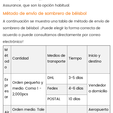
Assurance, que son la opción habitual.
Método de envío de sombrero de béisbol
A continuación se muestra una tabla de método de envío de
sombrero de béisbol. ¡Puede elegir la forma correcta de
acuerdo o puede consultarnos directamente por correo
electrónico!
M
ét
Medios de
Inicio y
Cantidad
Tiempo
od
transporte
destino
o
DHL
3-5 días
Ex
Orden pequeño y
pr
Vendedor
medio. Como 1 -
Fedex
4-6 días
es
a domicilio
2,000pcs
ar
POSTAL
10 días
Orden medio. Tale
Aeropuerto
Air