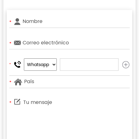
*
*
*
*
*