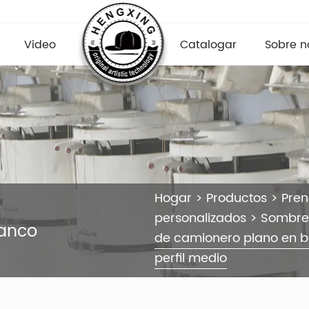
Video
Catalogar
Sobre n
Hogar
>
Productos
>
Pre
personalizados
>
Sombrer
lanco
de camionero plano en 
perfil medio