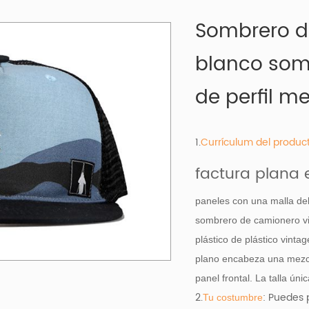
Sombrero d
blanco som
de perfil m
1.
Currículum del produc
factura plana 
paneles con una malla del 
sombrero de camionero vie
plástico de plástico vint
plano encabeza una mezcl
panel frontal. La talla ún
2.
: Puedes 
Tu costumbre