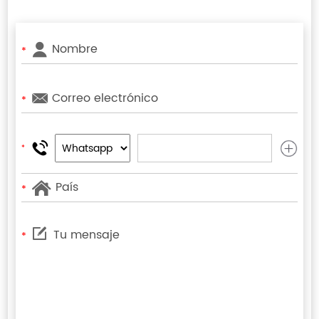
*
*
*
*
*