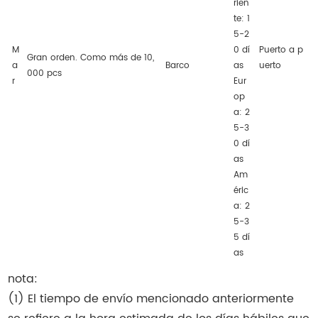
rien
te: 1
5-2
M
0 dí
Puerto a p
Gran orden. Como más de 10,
a
Barco
as
uerto
000 pcs
r
Eur
op
a: 2
5-3
0 dí
as
Am
éric
a: 2
5-3
5 dí
as
nota:
(1) El tiempo de envío mencionado anteriormente