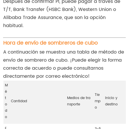
Después de confirmar PI, puede pagar a través de
T/T, Bank Transfer (HSBC Bank), Western Union o
Alibaba Trade Assurance, que son la opción
habitual.
Hora de envío de sombreros de cubo
A continuación se muestra una tabla de método de
envío de sombrero de cubo. ¡Puede elegir la forma
correcta de acuerdo o puede consultarnos
directamente por correo electrónico!
M
é
Tie
t
Medios de tra
Inicio y
Cantidad
mp
o
nsporte
destino
o
d
o
E
3-5