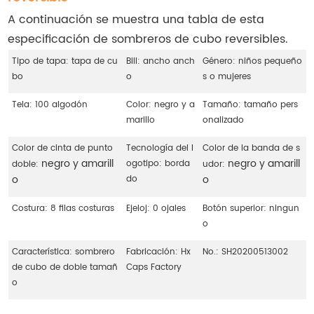
A continuación se muestra una tabla de esta
especificación de sombreros de cubo reversibles.
Tipo de tapa: tapa de cu
Bill: ancho anch
Género: niños pequeño
bo
o
s o mujeres
Tela: 100 algodón
Color: negro y a
Tamaño: tamaño pers
marillo
onalizado
Color de cinta de punto
Tecnología del l
Color de la banda de s
negro y amarill
negro y amarill
ogotipo: borda
doble:
udor:
o
o
do
Costura: 8 filas costuras
Ejeloj: 0 ojales
Botón superior: ningun
o
Característica: sombrero
Fabricación: Hx
No.: SH20200513002
de cubo de doble tamañ
Caps Factory
o