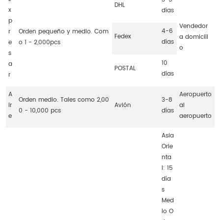
DHL
x
días
p
Vendedor
4-6
r
Orden pequeño y medio. Com
Fedex
a domicili
días
e
o 1 - 2,000pcs
o
s
10
a
POSTAL
días
r
A
Aeropuerto
Orden medio. Tales como 2,00
3-8
ir
Avión
al
0 - 10,000 pcs
días
e
aeropuerto
Asia
Orie
nta
l: 15
día
s
Med
io O