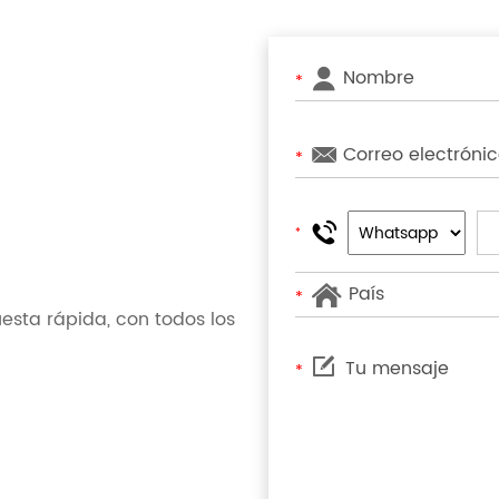
*
*
*
*
sta rápida, con todos los
*