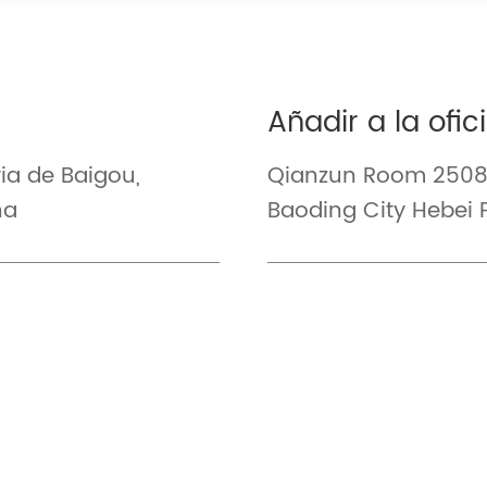
Añadir a la ofic
ria de Baigou,
Qianzun Room 2508 
na
Baoding City Hebei 