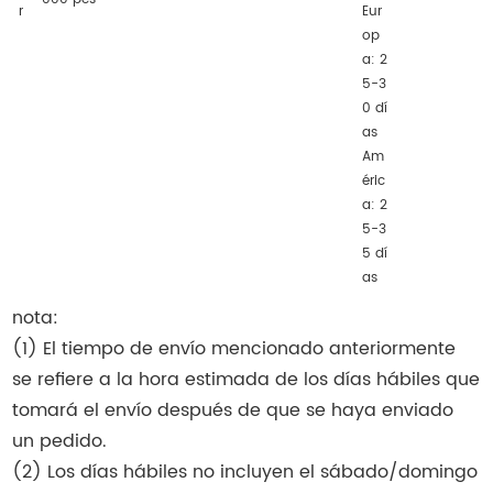
r
Eur
op
a: 2
5-3
0 dí
as
Am
éric
a: 2
5-3
5 dí
as
nota:
(1) El tiempo de envío mencionado anteriormente
se refiere a la hora estimada de los días hábiles que
tomará el envío después de que se haya enviado
un pedido.
(2) Los días hábiles no incluyen el sábado/domingo