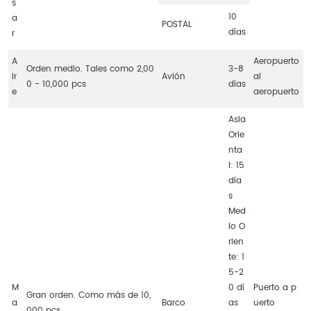
s
10
a
POSTAL
días
r
A
Aeropuerto
Orden medio. Tales como 2,00
3-8
ir
Avión
al
0 - 10,000 pcs
días
e
aeropuerto
Asia
Orie
nta
l: 15
día
s
Med
io O
rien
te: 1
5-2
M
0 dí
Puerto a p
Gran orden. Como más de 10,
a
Barco
as
uerto
000 pcs