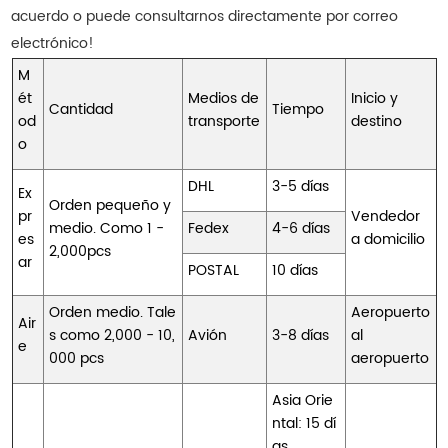
acuerdo o puede consultarnos directamente por correo
electrónico!
M
ét
Medios de
Inicio y
Cantidad
Tiempo
od
transporte
destino
o
DHL
3-5 días
Ex
Orden pequeño y
pr
Vendedor
medio. Como 1 -
Fedex
4-6 días
es
a domicilio
2,000pcs
ar
POSTAL
10 días
Orden medio. Tale
Aeropuerto
Air
s como 2,000 - 10,
Avión
3-8 días
al
e
000 pcs
aeropuerto
Asia Orie
ntal: 15 dí
as