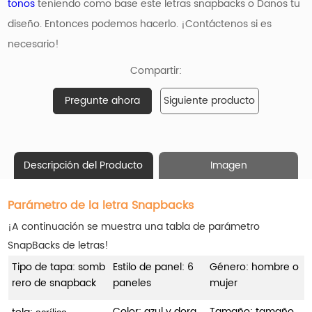
tonos
teniendo como base
este
letras snapbacks o Danos tu
diseño. Entonces podemos hacerlo. ¡Contáctenos si es
necesario!
Compartir:
Pregunte ahora
Siguiente producto
Descripción del Producto
Imagen
Parámetro de la letra Snapbacks
¡A continuación se muestra una tabla de parámetro
SnapBacks de letras!
Tipo de tapa: somb
Estilo de panel: 6
Género: hombre o
rero de snapback
paneles
mujer
Color: azul y dora
Tamaño: tamaño
acrílico