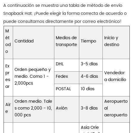
A continuación se muestra una tabla de método de envío
Snapback Hat. ¡Puede elegir la forma correcta de acuerdo o
puede consultarnos directamente por correo electrónico!
M
ét
Medios de
Inicio y
Cantidad
Tiempo
od
transporte
destino
o
DHL
3-5 días
Ex
Orden pequeño y
pr
Vendedor
medio. Como 1 -
Fedex
4-6 días
es
a domicilio
2,000pcs
ar
POSTAL
10 días
Orden medio. Tale
Aeropuerto
Air
s como 2,000 - 10,
Avión
3-8 días
al
e
000 pcs
aeropuerto
Asia Orie