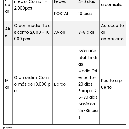
medio. Como 1 -
Fedex
4-6 días
es
a domicilio
2,000pcs
ar
POSTAL
10 días
Orden medio. Tale
Aeropuerto
Air
s como 2,000 - 10,
Avión
3-8 días
al
e
000 pcs
aeropuerto
Asia Orie
ntal: 15 dí
as
Medio Ori
Gran orden. Com
ente: 15-
M
Puerto a p
o más de 10,000 p
Barco
20 días
ar
uerto
cs
Europa: 2
5-30 días
América:
25-35 día
s
nota: