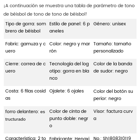
¡A continuación se muestra una tabla de parámetro de tono
de béisbol de tono de tono de béisbol!
Tipo de gorra: som
Estilo de panel: 6 p
Género: unisex
brero de béisbol
aneles
Fabric: gamuza y c
Color: negro y mar
Tamaño: tamaño
uero
rón
personalizado
Cierre: correa de c
Tecnología del log
Color de la banda
uero
otipo: gorra en bla
de sudor: negro
nco
Costa: 6 filas cosid
Ojalete: 6 ojales
Color del botón su
as
perior: negro
Color de cinta de
Visor: factura curv
forro delantero:
es
punto doble: negr
a
tructurado
o
Característica: 2 to
No.:
Sh1808310119
Fabricante: Hengxi