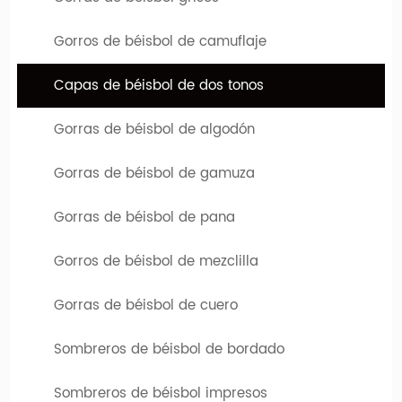
Gorros de béisbol de camuflaje
Capas de béisbol de dos tonos
Gorras de béisbol de algodón
Gorras de béisbol de gamuza
Gorras de béisbol de pana
Gorros de béisbol de mezclilla
Gorras de béisbol de cuero
Diseña tu sombrero favorito
Si necesita sombreros personalizados de alta calidad, ha
Sombreros de béisbol de bordado
venido al lugar correcto. Hengxing Caps Factory (hx-
caps.com) le ofrece la oportunidad de diseñar su propio
Sombreros de béisbol impresos