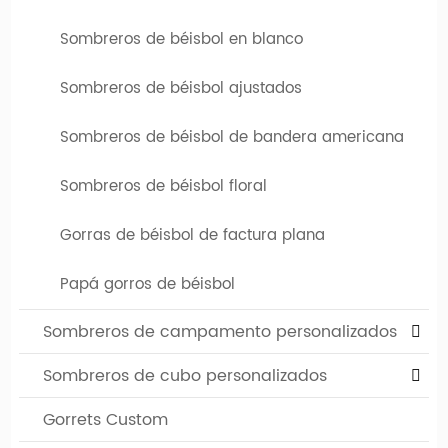
sombrero. Puede elegir entre varios sombreros diferentes,
Sombreros de béisbol en blanco
que difieren tanto en el tipo de modelo como en color. El
logotipo o diseño de su empresa se puede imprimir o bordar
Sombreros de béisbol ajustados
en estos límites personalizados.
Sombreros de béisbol de bandera americana
Búsqueda relacionada con dos gorras de béisbol de
Sombreros de béisbol floral
tono
Gorras de béisbol de factura plana
|
Sombreros Snapback de dos tonos
Pequeñas gorras de
|
|
béisbol
Papá sombreros de béisbol
Sombreros
Papá gorros de béisbol
personalizados
Sombreros de campamento personalizados
Sombreros de cubo personalizados
Gorrets Custom