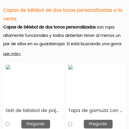
Capas de béisbol de dos tonos personalizadas a la
venta
Capas de béisbol de dos tonos personalizadas
son ropa
altamente funcionales y todos deberían tener al menos un
par de ellos en su guardarropa. Si está buscando una gorra
versátil que pueda caber con su estilo y también satisfaga
Leer más+
sus necesidades, una gorra de béisbol de dos tonos es
excelente para usted.
Hengxing Caps Factory (hx-caps.com) ofrece muchos
Productos personalizados de tono de béisbol de dos tonos
para al por mayor. Y es importante que el nombre del juego
Gat de béisbol de paja gorras de camionero marrones personalizados
Tapa de gamuza con correa de cuero Capas de béisbol de dos tonos personalizadas para al por mayor
aquí sea la personalización.
Pregunte
Pregunte
Una amplia variedad de opciones de tono de béisbol de dos