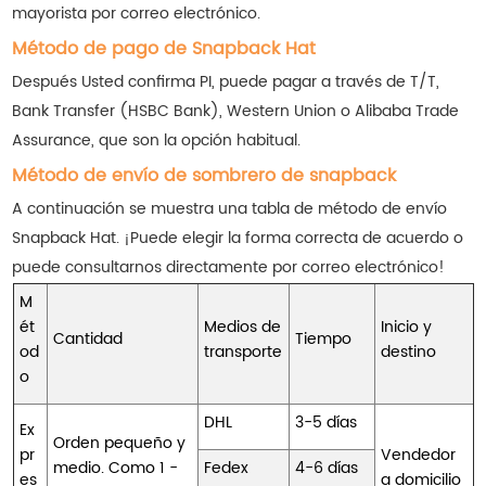
mayorista por correo electrónico.
Método de pago de Snapback Hat
Después Usted confirma PI, puede pagar a través de T/T,
Bank Transfer (HSBC Bank), Western Union o Alibaba Trade
Assurance, que son la opción habitual.
Método de envío de sombrero de snapback
A continuación se muestra una tabla de método de envío
Snapback Hat. ¡Puede elegir la forma correcta de acuerdo o
puede consultarnos directamente por correo electrónico!
M
ét
Medios de
Inicio y
Cantidad
Tiempo
od
transporte
destino
o
DHL
3-5 días
Ex
Orden pequeño y
pr
Vendedor
medio. Como 1 -
Fedex
4-6 días
es
a domicilio