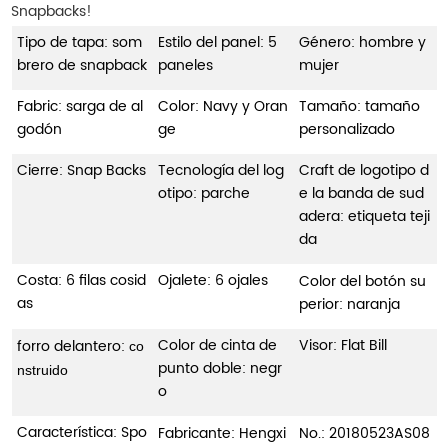
Snapbacks!
Tipo de tapa: som
Estilo del panel: 5
Género: hombre y
brero de snapback
paneles
mujer
Fabric: sarga de al
Color: Navy y Oran
Tamaño: tamaño
godón
ge
personalizado
Cierre: Snap Backs
Tecnología del log
Craft de logotipo d
otipo: parche
e la banda de sud
adera: etiqueta teji
da
Costa: 6 filas cosid
Ojalete: 6 ojales
Color del botón su
as
perior: naranja
Color de cinta de
Visor: Flat Bill
forro delantero:
co
punto doble: negr
nstruido
o
Característica: Spo
Fabricante: Hengxi
No.:
20180523AS08