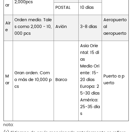
2,000pcs
ar
POSTAL
10 días
Orden medio. Tale
Aeropuerto
Air
s como 2,000 - 10,
Avión
3-8 días
al
e
000 pcs
aeropuerto
Asia Orie
ntal: 15 dí
as
Medio Ori
Gran orden. Com
ente: 15-
M
Puerto a p
o más de 10,000 p
Barco
20 días
ar
uerto
cs
Europa: 2
5-30 días
América:
25-35 día
s
nota: