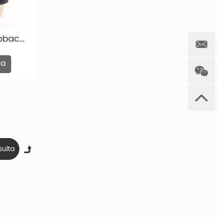
l Norte, Europa occidental y Oceanía.
Sombrero negro snapback bajo bordado de bordado Snapback Snapback Low Crown Sombrero
ra
perfil bajo Snapback. Y tenemos más tapas de