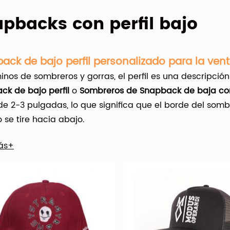
pbacks con perfil bajo
ack de bajo perfil personalizado para la ven
inos de sombreros y gorras, el perfil es una descripción
ck de bajo perfil
o
Sombreros de Snapback de baja co
e 2-3 pulgadas, lo que significa que el borde del somb
se tire hacia abajo.
ás+
ng Caps Factory (
hx-caps.com
) ofrece muchos
Sombre
Y es importante que el nombre del juego aquí sea la pe
plia variedad de opciones de Snapback Hats de bajo pe
s, bordados y apliques. También puede elegir entre el 
godón, 100% de lana y poliéster/algodón. Y si el snapba