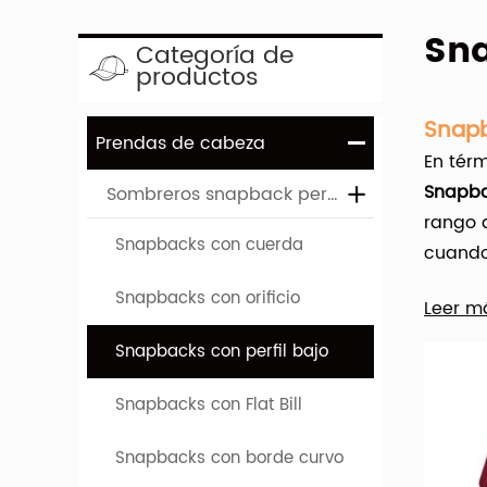
Sna
Categoría de
productos
Snapb
Prendas de cabeza
En térm
Snapba
Sombreros snapback personalizados
rango d
Snapbacks con cuerda
cuando 
Snapbacks con orificio
Leer m
Hengxi
mayor. 
Snapbacks con perfil bajo
Snapbacks con Flat Bill
Una am
impreso
Snapbacks con borde curvo
100% al