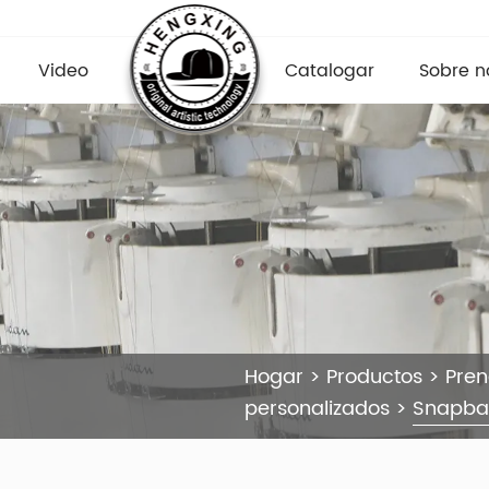
Video
Catalogar
Sobre n
Hogar
>
Productos
>
Pre
personalizados
>
Snapbac