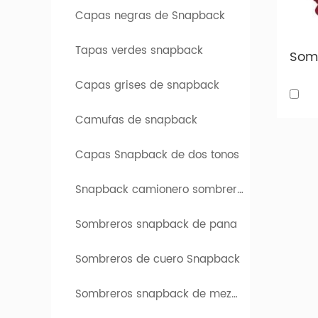
mascul
Capas negras de Snapback
Los Sn
Tapas verdes snapback
Difere
Capas grises de snapback
A cont
Camufas de snapback
snapbac
Capas Snapback de dos tonos
Snapback camionero sombreros
Sombreros snapback de pana
Sombreros de cuero Snapback
Sombreros snapback de mezclilla