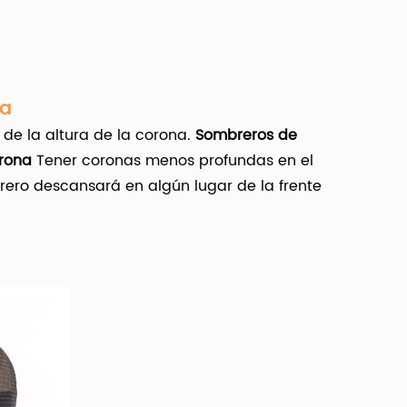
ta
 de la altura de la corona.
Sombreros de
rona
Tener coronas menos profundas en el
rero descansará en algún lugar de la frente
ros snapback personalizados
para al por
rsonalización.
rfil están disponibles para usted, como
personaje, las rayas y la imagen. Así como de
ck de bajo perfil personalizado es unisex o