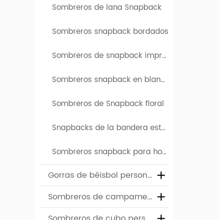
Sombreros de lana Snapback
Sombreros snapback bordados
Diseña 
Sombreros de snapback impresos
Si nece
Sombreros snapback en blanco
caps.c
diferen
Sombreros de Snapback floral
puede i
Snapbacks de la bandera estadounidense
Ventaj
Sombreros snapback para hombre
1. Míni
Gorras de béisbol personalizadas
2. Serv
Sombreros de campamento personalizados
la fabr
Sombreros de cubo personalizados