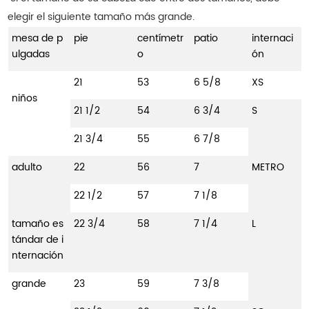
elegir el siguiente tamaño más grande.
mesa de p
pie
centímetr
patio
internaci
ulgadas
o
ón
21
53
6 5/8
XS
niños
21 1/2
54
6 3/4
S
21 3/4
55
6 7/8
adulto
22
56
7
METRO
22 1/2
57
7 1/8
tamaño es
22 3/4
58
7 1/4
L
tándar de i
nternación
grande
23
59
7 3/8