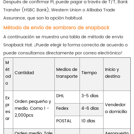
Después de confirmar PI, puede pagar a través de T/T, Bank
Transfer (HSBC Bank), Western Union o Alibaba Trade
Assurance, que son la opción habitual.
Método de envío de sombrero de snapback
A continuación se muestra una tabla de método de envío
Snapback Hat. ¡Puede elegir la forma correcta de acuerdo o
puede consultarnos directamente por correo electrónico!
M
ét
Medios de
Inicio y
Cantidad
Tiempo
od
transporte
destino
o
DHL
3-5 días
Ex
Orden pequeño y
pr
Vendedor
medio. Como 1 -
Fedex
4-6 días
es
a domicilio
2,000pcs
ar
POSTAL
10 días
Orden medio. Tale
Aeropuerto