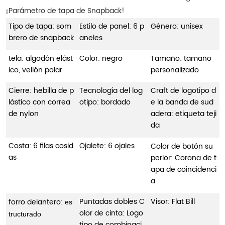
¡Parámetro de tapa de Snapback!
Tipo de tapa: som
Estilo de panel: 6 p
Género: unisex
brero de snapback
aneles
tela: algodón elást
Color: negro
Tamaño: tamaño
ico, vellón polar
personalizado
Cierre: hebilla de p
Tecnología del log
Craft de logotipo d
lástico con correa
otipo: bordado
e la banda de sud
de nylon
adera: etiqueta teji
da
Costa: 6 filas cosid
Ojalete: 6 ojales
Color de botón su
as
perior: Corona de t
apa de coincidenci
a
Puntadas dobles C
Visor: Flat Bill
forro delantero:
es
olor de cinta: Logo
tructurado
tipo de combinaci