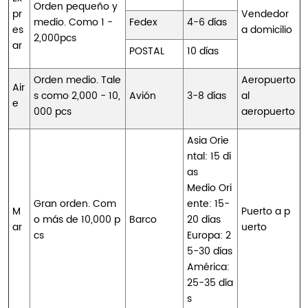
Orden pequeño y
pr
Vendedor
medio. Como 1 -
Fedex
4-6 días
es
a domicilio
2,000pcs
ar
POSTAL
10 días
Orden medio. Tale
Aeropuerto
Air
s como 2,000 - 10,
Avión
3-8 días
al
e
000 pcs
aeropuerto
Asia Orie
ntal: 15 dí
as
Medio Ori
Gran orden. Com
ente: 15-
M
Puerto a p
o más de 10,000 p
Barco
20 días
ar
uerto
cs
Europa: 2
5-30 días
América:
25-35 día
s