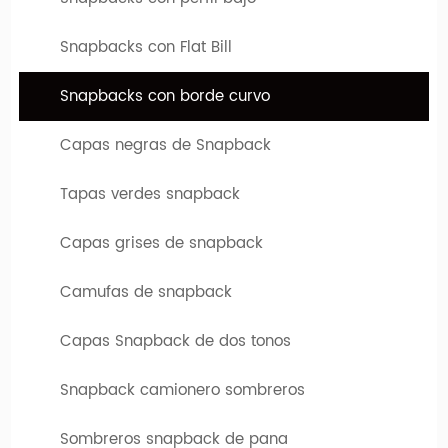
de borde doblados personalizados. Puede elegir entre varios
sombreros diferentes, que difieren tanto en el tipo de
Snapbacks con Flat Bill
modelo como en color. El logotipo o diseño de su empresa se
Snapbacks con borde curvo
puede imprimir o bordar en estos límites personalizados.
Capas negras de Snapback
Tapas verdes snapback
Capas grises de snapback
Camufas de snapback
Capas Snapback de dos tonos
Ventaja y servicio de la empresa
1. Mínimos de la industria-bajo:
La cantidad mínima del
Snapback camionero sombreros
pedido es 50-100, algunas categorías son 500
2. Servicios de personalización a medida:
Desde la
Sombreros snapback de pana