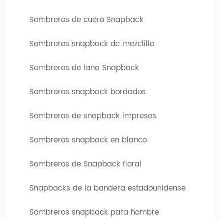
concepción de diseño hasta la producción de muestra y la
Sombreros de cuero Snapback
fabricación personalizada, ofrecemos servicios integrales de
snapback de factura curva personalizada adaptadas a sus
Sombreros snapback de mezclilla
necesidades específicas. Ya sea que sea un negocio, un
organizador de eventos, una escuela o un equipo deportivo,
Sombreros de lana Snapback
nos aseguramos de que los sombreros personalizados
Sombreros snapback bordados
reflejen su imagen de marca y estilo personal.
3. Tiempos de respuesta líderes en la industria:
Beneficiarse
Sombreros de snapback impresos
de nuestro proceso de producción eficiente y disfrute de los
tiempos de respuesta rápidos en la industria. Con la
Sombreros snapback en blanco
producción de muestra completada dentro de los 15-20 días
Sombreros de Snapback floral
y el envío dentro de aproximadamente 25 días posteriores a
la aprobación de las obras de arte, recibirá su ropa de
Snapbacks de la bandera estadounidense
cabeza personalizada de inmediato.
4. Precios transparentes:
En
Tapas de hengxing
, nos
Sombreros snapback para hombre