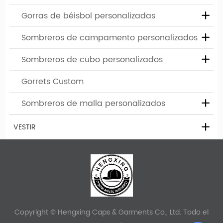
enorgullecemos de los precios transparentes sin tarifas de
Gorras de béisbol personalizadas
arte ocultas o cargos de digitalización. Tenga la seguridad de
que recibirá soluciones rentables sin gastos inesperados.
Sombreros de campamento personalizados
Sombreros de cubo personalizados
Gorrets Custom
Sombreros de malla personalizados
¿Qué es un sombrero curvo Bill Snapback?
VESTIR
Lo llamamos "un sombrero de snapback curvado" porque el
sombrero de snapback tiene una factura/borde curvo.
También son típicamente lienzo o algodón con una visera
curva. Los sombreros curvos de Bill Snapback son muy
universales, por lo que es una gran opción al comprar para
un grupo.
Copyright © Hengxing Caps & Garments Co., Ltd. Todo el