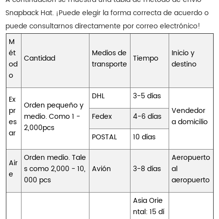
Snapback Hat. ¡Puede elegir la forma correcta de acuerdo o
puede consultarnos directamente por correo electrónico!
M
ét
Medios de
Inicio y
Cantidad
Tiempo
od
transporte
destino
o
DHL
3-5 días
Ex
Orden pequeño y
pr
Vendedor
medio. Como 1 -
Fedex
4-6 días
es
a domicilio
2,000pcs
ar
POSTAL
10 días
Orden medio. Tale
Aeropuerto
Air
s como 2,000 - 10,
Avión
3-8 días
al
e
000 pcs
aeropuerto
Asia Orie
ntal: 15 dí