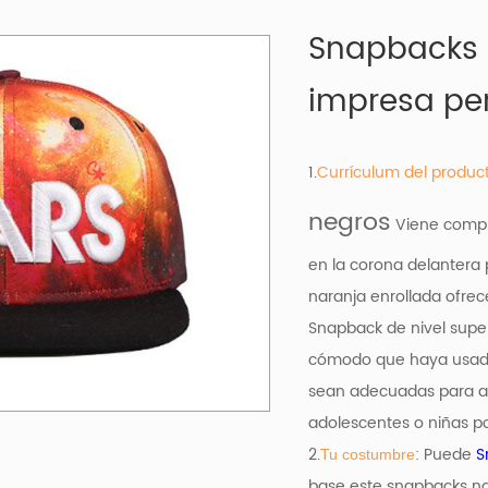
Snapbacks 
impresa pe
1.
Currículum del produc
negros
Viene comple
en la corona delantera 
naranja enrollada ofrece
Snapback de nivel supe
cómodo que haya usado.
sean adecuadas para adu
adolescentes o niñas po
2.
: Puede
S
Tu costumbre
base
este snapbacks na