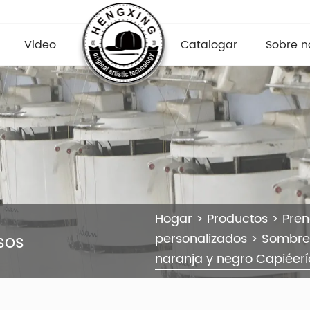
Video
Catalogar
Sobre n
Hogar
>
Productos
>
Pre
sos
personalizados
>
Sombre
naranja y negro Capiéer