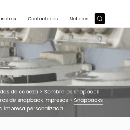
osotros
Contáctenos
Noticias
ndas de cabeza
>
Sombreros snapback
ros de snapback impresos
>
Snapbacks
ía impresa personalizada