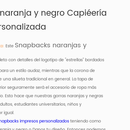
naranja y negro Capiéería
rsonalizada
Snapbacks naranjas y
to:
Este
to con detalles del logotipo de "estrellas" bordados
para un estilo audaz, mientras que la corona de
 una silueta tradicional en general. La tapa de
rior seguramente será el accesorio de ropa más
 Esto hace que nuestras gorras naranjas y negras
ltos, estudiantes universitarios, niños y
r igual.
napbacks impresos personalizados
teniendo como
ranja y negro o Danos tu diseño. Entonces podemos