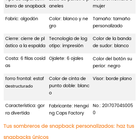
brero de snapback
aneles
mujer
Fabric: algodón
Color: blanco y ne
Tamaño: tamaño
gro
personalizado
Cierre: cierre de pl
Tecnología de log
Color de la banda
ástico a la espalda
otipo: impresión
de sudor: blanco
Costa: 6 filas cosid
Ojalete: 6 ojales
Color del botón su
as
perior: negro
forro frontal: estaf
Color de cinta de
Visor: borde plano
punto doble: blanc
a
estructurado
o
Característica: gor
No.:
20170704S005
Fabricante: Hengxi
0
ra divertida
ng Caps Factory
Tus sombreros de snapback personalizados: haz tus
snapbacks únicos