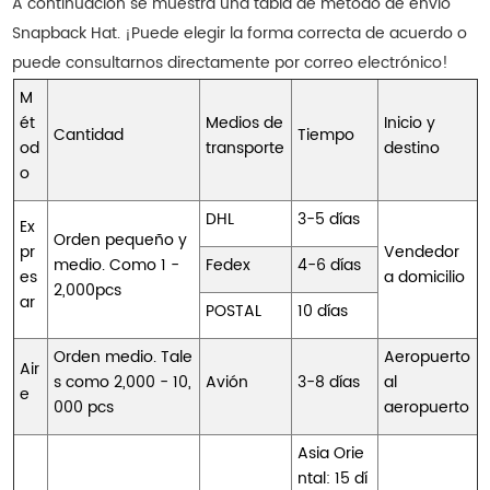
A continuación se muestra una tabla de método de envío
Snapback Hat. ¡Puede elegir la forma correcta de acuerdo o
puede consultarnos directamente por correo electrónico!
M
ét
Medios de
Inicio y
Cantidad
Tiempo
od
transporte
destino
o
DHL
3-5 días
Ex
Orden pequeño y
pr
Vendedor
medio. Como 1 -
Fedex
4-6 días
es
a domicilio
2,000pcs
ar
POSTAL
10 días
Orden medio. Tale
Aeropuerto
Air
s como 2,000 - 10,
Avión
3-8 días
al
e
000 pcs
aeropuerto
Asia Orie
ntal: 15 dí