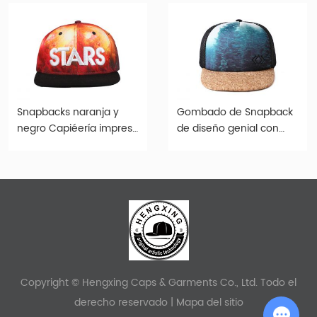
Snapbacks naranja y
Gombado de Snapback
negro Capiéería impresa
de diseño genial con
personalizada
borde de corcho
Copyright © Hengxing Caps & Garments Co., Ltd. Todo el
derecho reservado |
Mapa del sitio