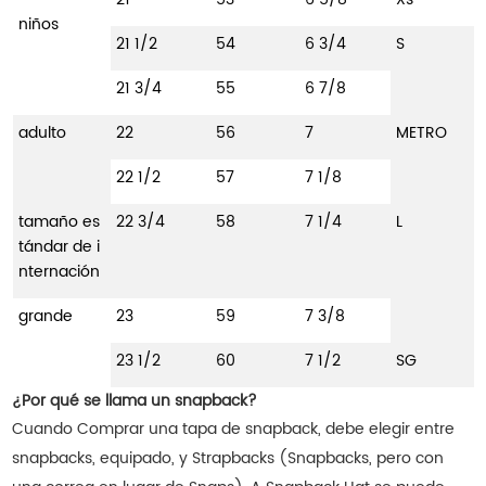
niños
21 1/2
54
6 3/4
S
21 3/4
55
6 7/8
adulto
22
56
7
METRO
22 1/2
57
7 1/8
tamaño es
22 3/4
58
7 1/4
L
tándar de i
nternación
grande
23
59
7 3/8
23 1/2
60
7 1/2
SG
¿Por qué se llama un snapback?
Cuando Comprar una tapa de snapback, debe elegir entre
snapbacks, equipado, y Strapbacks (Snapbacks, pero con