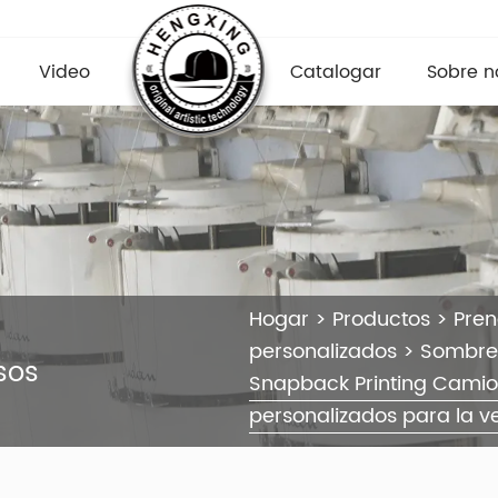
Video
Catalogar
Sobre n
Hogar
>
Productos
>
Pre
personalizados
>
Sombre
sos
Snapback Printing Cami
personalizados para la v