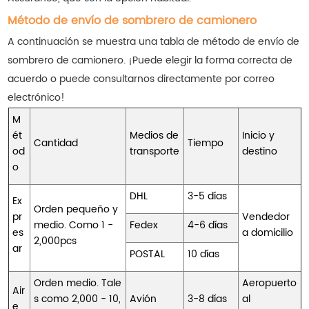
Método de envío de sombrero de camionero
A continuación se muestra una tabla de método de envío de
sombrero de camionero. ¡Puede elegir la forma correcta de
acuerdo o puede consultarnos directamente por correo
electrónico!
M
ét
Medios de
Inicio y
Cantidad
Tiempo
od
transporte
destino
o
DHL
3-5 días
Ex
Orden pequeño y
pr
Vendedor
medio. Como 1 -
Fedex
4-6 días
es
a domicilio
2,000pcs
ar
POSTAL
10 días
Orden medio. Tale
Aeropuerto
Air
s como 2,000 - 10,
Avión
3-8 días
al
e