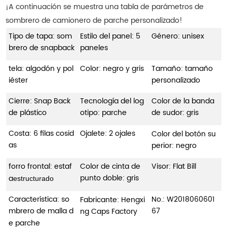
¡A continuación se muestra una tabla de parámetros de
sombrero de camionero de parche personalizado!
Tipo de tapa: som
Estilo del panel: 5
Género: unisex
brero de snapback
paneles
tela: algodón y pol
Color: negro y gris
Tamaño: tamaño
iéster
personalizado
Cierre: Snap Back
Tecnología del log
Color de la banda
de plástico
otipo: parche
de sudor: gris
Costa: 6 filas cosid
Ojalete: 2 ojales
Color del botón su
as
perior: negro
forro frontal: estaf
Color de cinta de
Visor: Flat Bill
punto doble: gris
a
estructurado
Característica: so
No.:
W2018060601
Fabricante: Hengxi
mbrero de malla d
67
ng Caps Factory
e parche