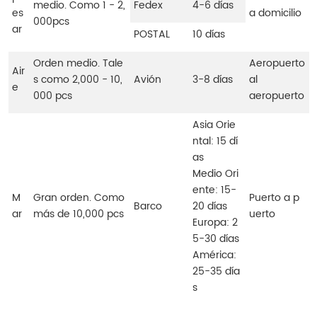
medio. Como 1 - 2,
Fedex
4-6 días
es
a domicilio
000pcs
ar
POSTAL
10 días
Orden medio. Tale
Aeropuerto
Air
s como 2,000 - 10,
Avión
3-8 días
al
e
000 pcs
aeropuerto
Asia Orie
ntal: 15 dí
as
Medio Ori
ente: 15-
M
Gran orden. Como
Puerto a p
Barco
20 días
ar
más de 10,000 pcs
uerto
Europa: 2
5-30 días
América:
25-35 día
s