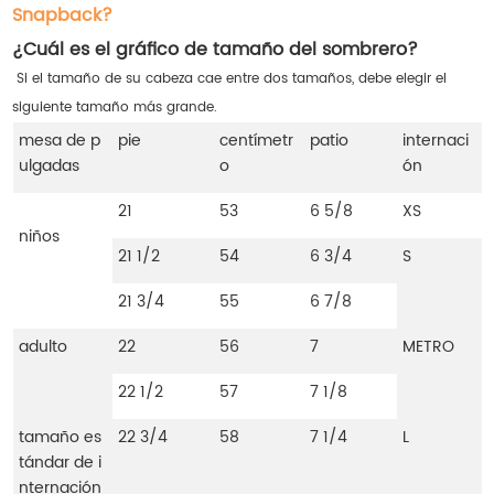
Snapback?
¿Cuál es el gráfico de tamaño del sombrero?
Si el tamaño de su cabeza cae entre dos tamaños, debe elegir el
siguiente tamaño más grande.
mesa de p
pie
centímetr
patio
internaci
ulgadas
o
ón
21
53
6 5/8
XS
niños
21 1/2
54
6 3/4
S
21 3/4
55
6 7/8
adulto
22
56
7
METRO
22 1/2
57
7 1/8
tamaño es
22 3/4
58
7 1/4
L
tándar de i
nternación