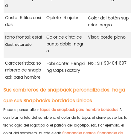
a
Costa: 6 filas cosi
Ojalete: 6 ojales
Color del botón sup
das
erior: negro
forro frontal: estaf
Color de cinta de
Visor: borde plano
punto doble: negr
a
estructurado
o
Característica: so
No.:
SH1904041697
Fabricante: Hengxi
mbrero de snapb
ng Caps Factory
ack para hombre
Sus sombreros de snapback personalizados: haga
que sus Snapbacks bordados únicos
Puedes personalizar
tapas de snapback para hombre bordadas
Al
cambiar la tela del sombrero, el color de la tapa, el cierre posterior, la
tecnología del logotipo o el patrón del logotipo, etc. Por ejemplo, el
color del sombrero, puede elegir
Snapbacks negros
,
Snapbacks de