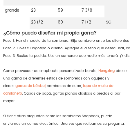
grande
23
59
7 3/8
23 1/2
60
7 1/2
SG
¿Cómo puedo diseñar mi propia gorra?
Paso 1. Haz el modelo de tu sombrero. Elija sombrero entre los diferente
Paso 2. Gives tu logotipo o diseño. Agregue el diseño que desea usar, 
Paso 3. Recibe tu pedido. Use un sombrero que nadie más tendrá. ¡Y dis
Como proveedor de snapbacks personalizado barato,
Hengxing
ofrece
una gama de diferentes estilos de sombreros con agujeros y
cierres
gorras de béisbol
, sombreros de cubo,
tapa de malla de
camionero
, Capas de papá, gorras planas clásicas a precios al por
mayor.
Si tiene otras preguntas sobre los sombreros Snapback, puede
enviarnos un correo electrónico. Una vez que recibamos su pregunta,