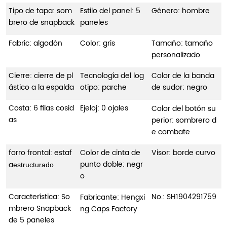
Tipo de tapa: som
Estilo del panel: 5
Género: hombre
brero de snapback
paneles
Fabric: algodón
Color: gris
Tamaño: tamaño
personalizado
Cierre: cierre de pl
Tecnología del log
Color de la banda
ástico a la espalda
otipo: parche
de sudor: negro
Costa: 6 filas cosid
Ejeloj: 0 ojales
Color del botón su
as
perior: sombrero d
e combate
forro frontal: estaf
Color de cinta de
Visor: borde curvo
punto doble: negr
a
estructurado
o
Característica: So
No.:
SH1904291759
Fabricante: Hengxi
mbrero Snapback
ng Caps Factory
de 5 paneles