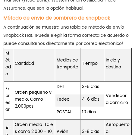
Transfer (HSBC Bank), Western Union o Alibaba Trade
Assurance, que son la opción habitual.
Método de envío de sombrero de snapback
A continuación se muestra una tabla de método de envío
Snapback Hat. ¡Puede elegir la forma correcta de acuerdo o
puede consultarnos directamente por correo electrónico!
M
ét
Medios de
Inicio y
Cantidad
Tiempo
od
transporte
destino
o
DHL
3-5 días
Ex
Orden pequeño y
pr
Vendedor
medio. Como 1 -
Fedex
4-6 días
es
a domicilio
2,000pcs
ar
POSTAL
10 días
Orden medio. Tale
Aeropuerto
Air
s como 2,000 - 10,
Avión
3-8 días
al
e