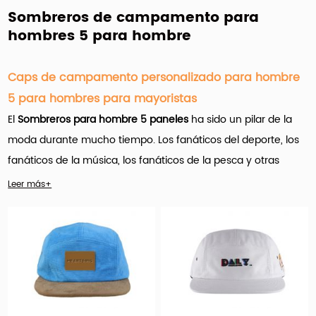
Sombreros de campamento para
hombres 5 para hombre
Caps de campamento personalizado para hombre
5 para hombres para mayoristas
El
Sombreros para hombre 5 paneles
ha sido un pilar de la
moda durante mucho tiempo. Los fanáticos del deporte, los
fanáticos de la música, los fanáticos de la pesca y otras
celebridades: realmente no puedes equivocarte con una
Leer más+
gorra de 5 paneles de alta calidad bien diseñada.
Hengxing Caps Factory (hx-caps.com)
oferta
Muchos
productos para hombres personalizados de 5 paneles para
hombres para mayoristas.
Y es importante que el nombre del
juego aquí sea la personalización.