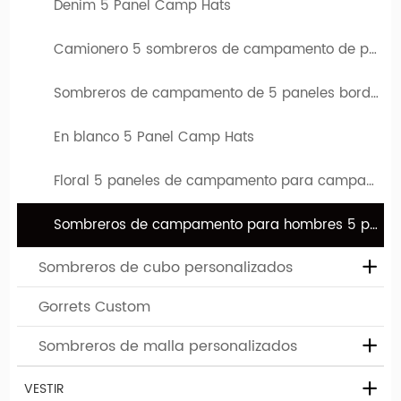
Denim 5 Panel Camp Hats
venido al lugar correcto. Hengxing Caps Factory (hx-
caps.com) le ofrece la oportunidad de diseñar su propio
Camionero 5 sombreros de campamento de panel
sombrero. Puede elegir entre varios sombreros diferentes,
Sombreros de campamento de 5 paneles bordados
que difieren tanto en el tipo de modelo como en color. El
logotipo o diseño de su empresa se puede imprimir o bordar
En blanco 5 Panel Camp Hats
en estos límites personalizados.
Floral 5 paneles de campamento para campamentos
Sombreros de campamento para hombres 5 para hombre
Sombreros de cubo personalizados
Gorrets Custom
Sombreros de malla personalizados
Búsqueda relacionada con los sombreros de
paneles para hombres 5
VESTIR