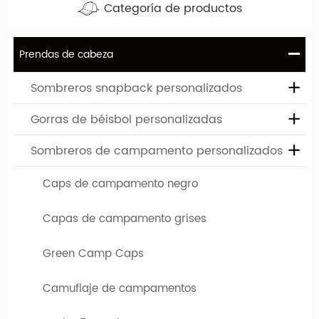
Categoría de productos
Prendas de cabeza
Sombreros snapback personalizados
Gorras de béisbol personalizadas
Sombreros de campamento personalizados
¿Qué es una tapa de 5 panel?
Caps de campamento negro
En general, un sombrero de cinco paneles llega a referirse a
la tapa del campamento, ese es un estilo de construcción
Capas de campamento grises
completamente diferente.
Green Camp Caps
¿Quiere más información sobre el límite de 5 paneles?
haga
clic aquí
!
Camuflaje de campamentos
Diseña tu sombrero favorito
Si necesita sombreros personalizados de alta calidad, ha