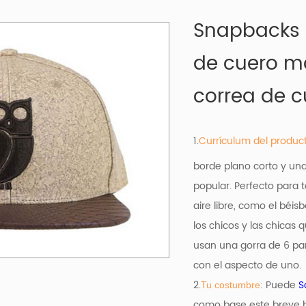
Snapbacks 
de cuero ma
correa de c
1.
Currículum del produc
borde plano corto y una
popular. Perfecto para t
aire libre, como el béis
los chicos y las chicas
usan una gorra de 6 pa
con el aspecto de uno.
2.
: Puede
S
Tu costumbre
como base
este breve 