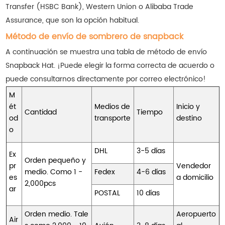
Transfer (HSBC Bank), Western Union o Alibaba Trade
Assurance, que son la opción habitual.
Método de envío de sombrero de snapback
A continuación se muestra una tabla de método de envío
Snapback Hat. ¡Puede elegir la forma correcta de acuerdo o
puede consultarnos directamente por correo electrónico!
M
ét
Medios de
Inicio y
Cantidad
Tiempo
od
transporte
destino
o
DHL
3-5 días
Ex
Orden pequeño y
pr
Vendedor
medio. Como 1 -
Fedex
4-6 días
es
a domicilio
2,000pcs
ar
POSTAL
10 días
Orden medio. Tale
Aeropuerto
Air