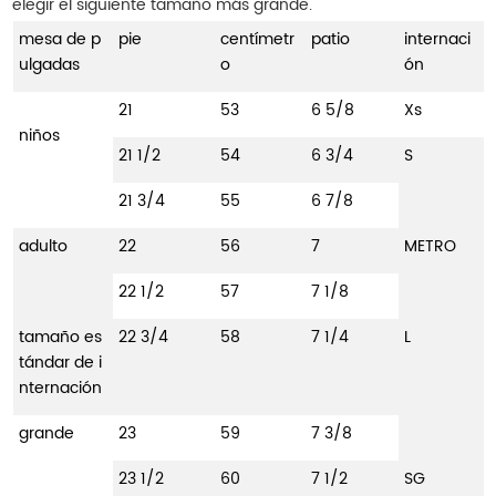
elegir el siguiente tamaño más grande.
mesa de p
pie
centímetr
patio
internaci
ulgadas
o
ón
21
53
6 5/8
Xs
niños
21 1/2
54
6 3/4
S
21 3/4
55
6 7/8
adulto
22
56
7
METRO
22 1/2
57
7 1/8
tamaño es
22 3/4
58
7 1/4
L
tándar de i
nternación
grande
23
59
7 3/8
23 1/2
60
7 1/2
SG