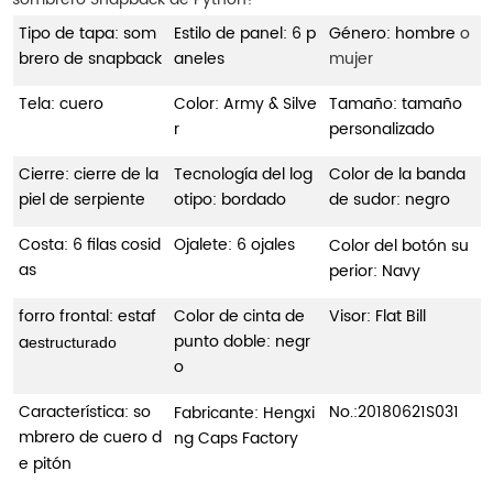
Tipo de tapa: som
Estilo de panel: 6 p
Género: hombre
o
brero de snapback
aneles
mujer
Tela: cuero
Color: Army & Silve
Tamaño: tamaño
r
personalizado
Cierre: cierre de la
Tecnología del log
Color de la banda
piel de serpiente
otipo: bordado
de sudor: negro
Costa: 6 filas cosid
Ojalete: 6 ojales
Color del botón su
as
perior: Navy
forro frontal: estaf
Color de cinta de
Visor: Flat Bill
punto doble: negr
a
estructurado
o
Característica: so
No.:
20180621S031
Fabricante: Hengxi
mbrero de cuero d
ng Caps Factory
e pitón