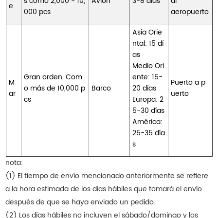
s como 2,000 - 10,
Avión
3-8 días
al
e
000 pcs
aeropuerto
Asia Orie
ntal: 15 dí
as
Medio Ori
Gran orden. Com
ente: 15-
M
Puerto a p
o más de 10,000 p
Barco
20 días
ar
uerto
cs
Europa: 2
5-30 días
América:
25-35 día
s
nota:
(1) El tiempo de envío mencionado anteriormente se refiere
a la hora estimada de los días hábiles que tomará el envío
después de que se haya enviado un pedido.
(2) Los días hábiles no incluyen el sábado/domingo y los