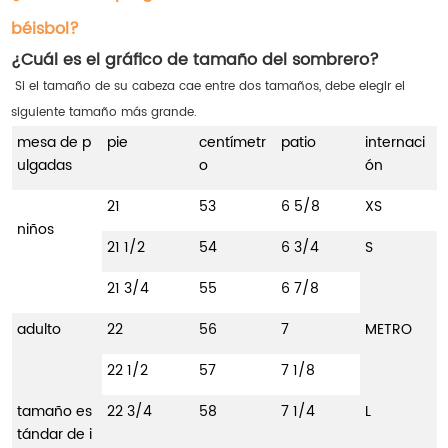
béisbol?
¿Cuál es el gráfico de tamaño del sombrero?
Si el tamaño de su cabeza cae entre dos tamaños, debe elegir el
siguiente tamaño más grande.
mesa de p
pie
centímetr
patio
internaci
ulgadas
o
ón
21
53
6 5/8
XS
niños
21 1/2
54
6 3/4
S
21 3/4
55
6 7/8
adulto
22
56
7
METRO
22 1/2
57
7 1/8
tamaño es
22 3/4
58
7 1/4
L
tándar de i