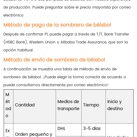
de producción. Puede preguntar sobre el precio mayorista por correo
electrónico.
Método de pago de la sombrero de béisbol
Después de confirmar PI, puede pagar a través de T/T, Bank Transfer
(HSBC Bank), Western Union o Alibaba Trade Assurance, que son la
opción habitual.
Método de envío de sombrero de béisbol
A continuación se muestra una tabla de método de envío de
sombrero de béisbol. ¡Puede elegir la forma correcta de acuerdo o
puede consultarnos directamente por correo electrónico!
M
ét
Medios de
Inicio y
Cantidad
Tiempo
od
transporte
destino
o
DHL
3-5 días
Ex
Orden pequeño y