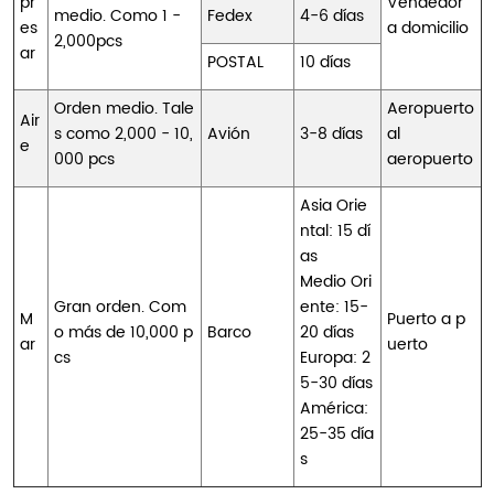
pr
Vendedor
medio. Como 1 -
Fedex
4-6 días
es
a domicilio
2,000pcs
ar
POSTAL
10 días
Orden medio. Tale
Aeropuerto
Air
s como 2,000 - 10,
Avión
3-8 días
al
e
000 pcs
aeropuerto
Asia Orie
ntal: 15 dí
as
Medio Ori
Gran orden. Com
ente: 15-
M
Puerto a p
o más de 10,000 p
Barco
20 días
ar
uerto
cs
Europa: 2
5-30 días
América:
25-35 día
s