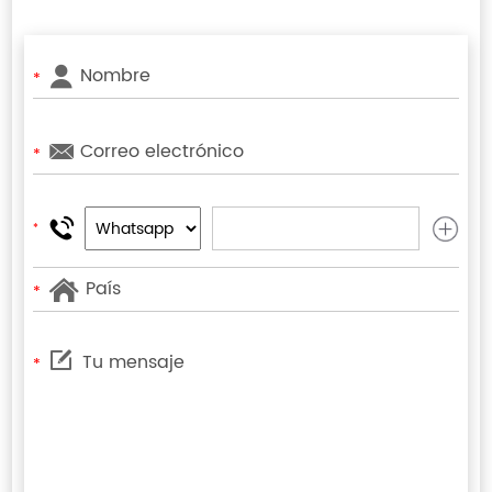
*
*
*
*
*