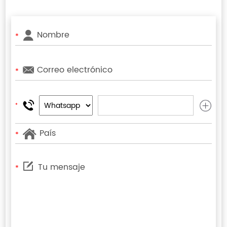
*
*
*
*
*