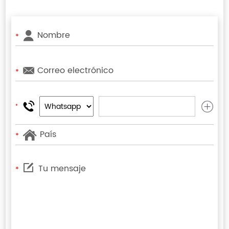
*
*
*
*
*