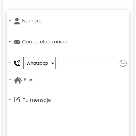
*
*
*
*
*