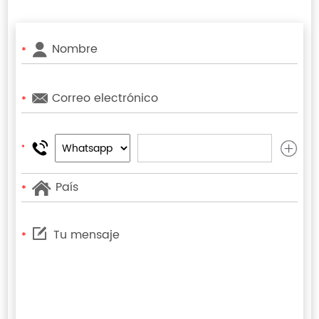
*
*
*
*
*