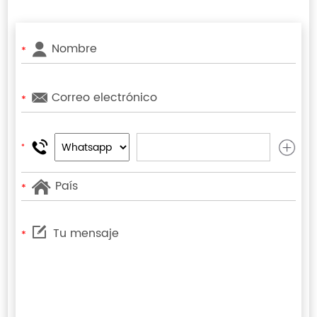
*
*
*
*
*