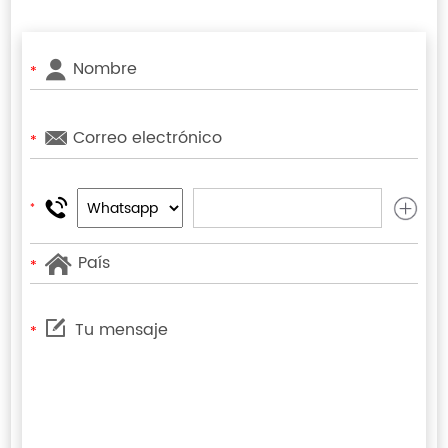
*
*
*
*
*