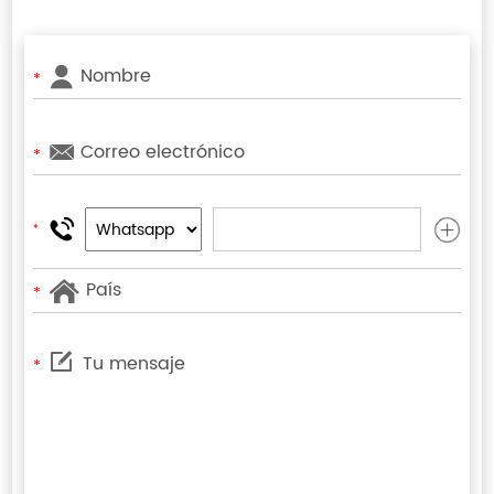
*
*
*
*
*