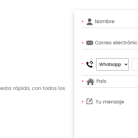
*
*
*
*
sta rápida, con todos los
*