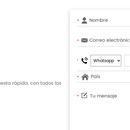
*
*
*
*
sta rápida, con todos los
*