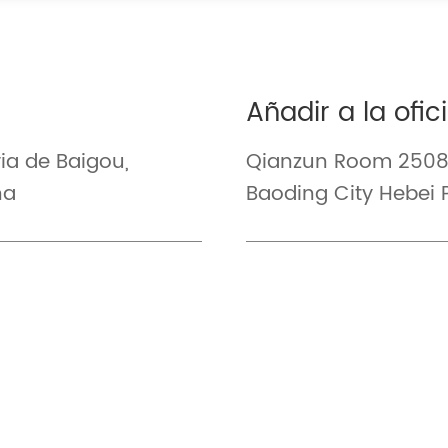
Añadir a la ofic
ria de Baigou,
Qianzun Room 2508 
na
Baoding City Hebei 