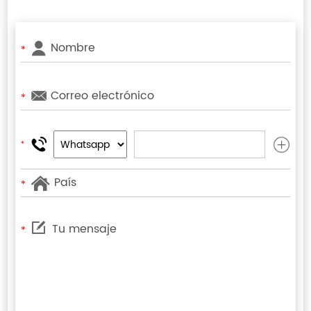
*
*
*
*
*