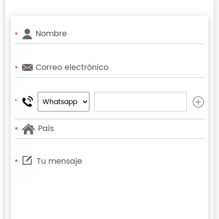
*
*
*
*
*