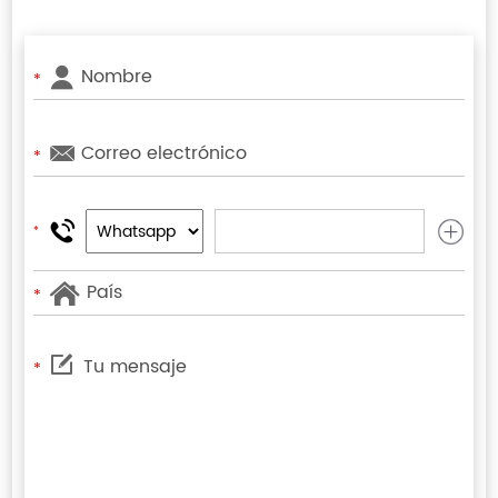
*
*
*
*
*