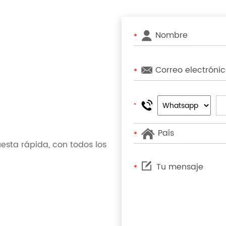
*
*
*
*
sta rápida, con todos los
*