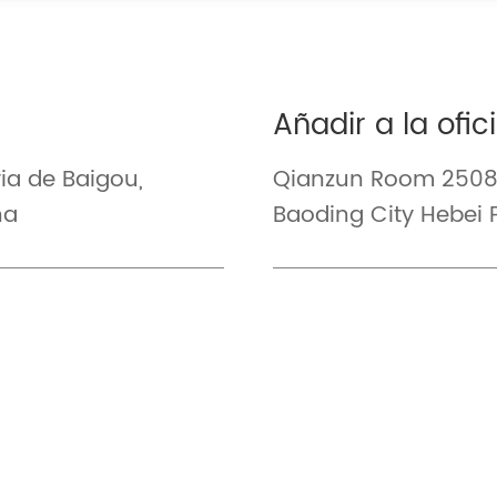
Añadir a la ofic
ria de Baigou,
Qianzun Room 2508 
na
Baoding City Hebei 