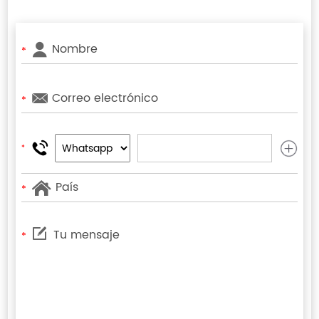
*
*
*
*
*