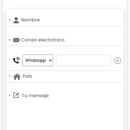
*
*
*
*
*