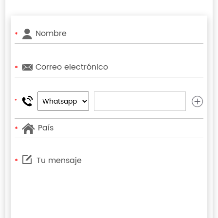
*
*
*
*
*