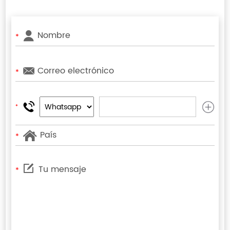
*
*
*
*
*