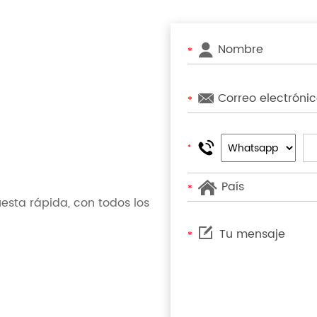
*
*
*
*
sta rápida, con todos los
*