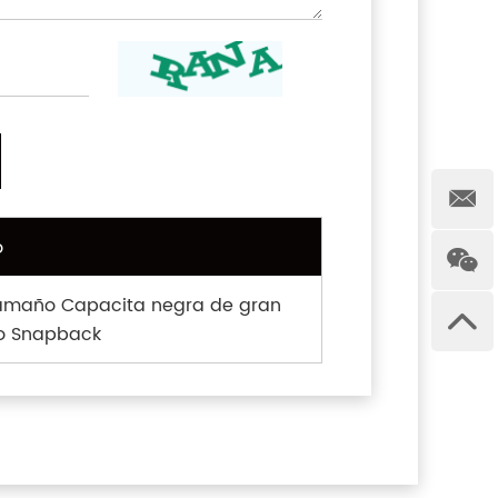
o
amaño Capacita negra de gran
o Snapback