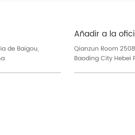
Añadir a la ofic
ria de Baigou,
Qianzun Room 2508 
na
Baoding City Hebei 