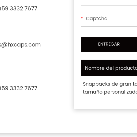
159 3332 7677
*
s@hxcaps.com
Nombre del product
Snapbacks de gran t
159 3332 7677
tamaño personalizad